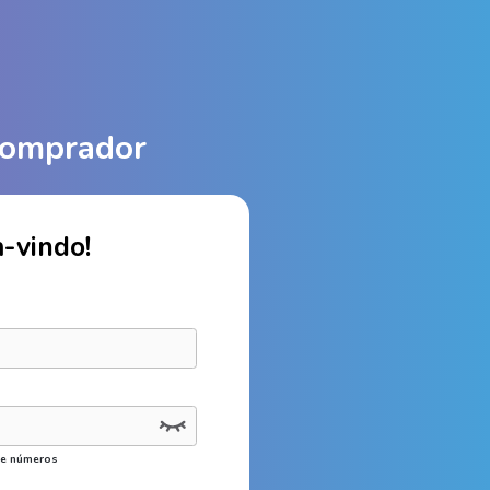
Comprador
-vindo!
s e números