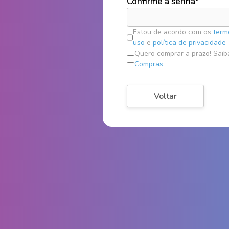
Confirme a senha*
Estou de acordo com os
term
uso
e
política de privacidade
Quero comprar a prazo! Saib
Compras