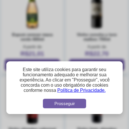
espum cereser maca
vinho concha y toro
verde 660ml
malbec 750ml
A partir de
A partir de
R$21,01
R$22,70
Este site utiliza cookies para garantir seu
funcionamento adequado e melhorar sua
experiência. Ao clicar em "Prosseguir", você
concorda com o uso obrigatório de cookies
conforme nossa
Política de Privacidade.
Prosseguir