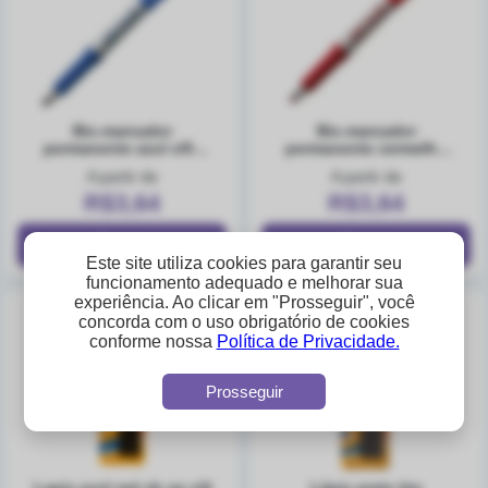
bic-marcador
bic-marcador
permanente azul c/01
permanente vermelho
und
c/01 und
A partir de
A partir de
R$3,64
R$3,64
Este site utiliza cookies para garantir seu
funcionamento adequado e melhorar sua
experiência. Ao clicar em "Prosseguir", você
concorda com o uso obrigatório de cookies
conforme nossa
Política de Privacidade.
Prosseguir