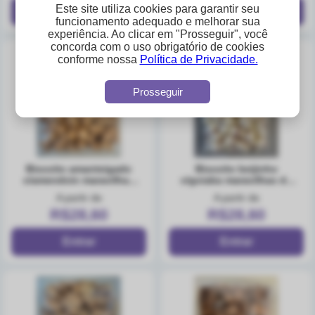
Este site utiliza cookies para garantir seu
funcionamento adequado e melhorar sua
experiência. Ao clicar em "Prosseguir", você
concorda com o uso obrigatório de cookies
conforme nossa
Política de Privacidade.
Prosseguir
biscoito amanteigado
biscoito beijinho
c/amendoin maravilhas
c/goiaba maravilhas da
da vovo 1kg
vovo 1kg
A partir de
A partir de
R$28,60
R$28,60