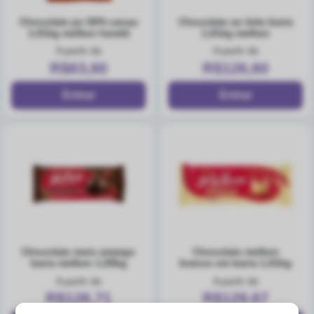
chocolate po 50% cacau
chocolate ao leite barra
1,01kg melken harald
1,01kg melken
A partir de
A partir de
R$63,60
R$126,60
chocolate meio amargo
chocolate melken
barra melken 1,05kg
branco em barra 1,01kg
A partir de
A partir de
R$126,71
R$129,67