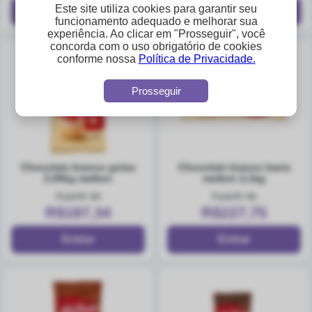
Este site utiliza cookies para garantir seu
funcionamento adequado e melhorar sua
experiência. Ao clicar em "Prosseguir", você
concorda com o uso obrigatório de cookies
conforme nossa
Política de Privacidade.
Prosseguir
chocolate branco gotas
chocolate branco barra
2,05kg melken
melken 2,1kg
A partir de
A partir de
R$187,34
R$227,75