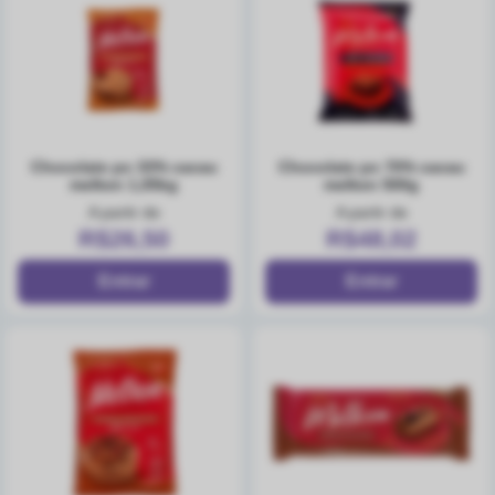
chocolate po 33% cacau
chocolate po 70% cacau
melken 1,05kg
melken 500g
A partir de
A partir de
R$26,50
R$48,02