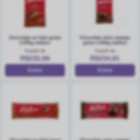
chocolate ao leite gotas
chocolate meio amargo
2,05kg melken
gotas 2,05kg melken
A partir de
A partir de
R$232,66
R$234,91