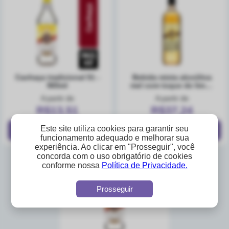
cachaça tradicional 51 -
bebida mista alcoólica
965ml
mel com toque de limão
51 garrafa 740ml
A partir de
A partir de
R$13,51
R$37,24
Este site utiliza cookies para garantir seu
funcionamento adequado e melhorar sua
experiência. Ao clicar em "Prosseguir", você
concorda com o uso obrigatório de cookies
conforme nossa
Política de Privacidade.
Prosseguir