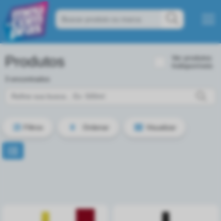
Produtos
Ver produtos
Indisponíveis
3 encontrados
Filtros
Ordenar
Visualizar