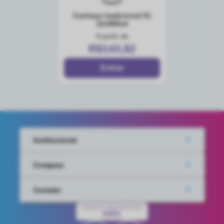
cachaça tradicional 51
12x965ml
A partir de
R$143,82
Institucional
Compras
Contato
PAGAMENTO PROCESSADO POR
IUGU