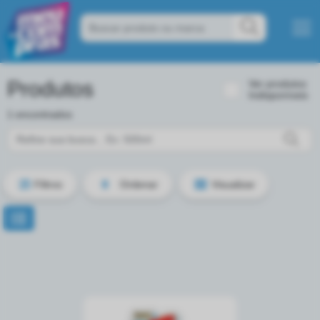
Produtos
Ver produtos
Indisponíveis
1 encontrados
Filtros
Ordenar
Visualizar