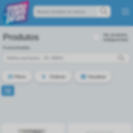
Produtos
Ver produtos
Indisponíveis
6 encontrados
Filtros
Ordenar
Visualizar