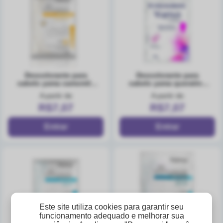
descolorante para
descolorante para
cabelo yama camomila
cabelo yama queratina
20g
20g
A partir de
A partir de
R$7,07
R$7,07
Este site utiliza cookies para garantir seu
funcionamento adequado e melhorar sua