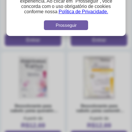
experiência. Ao clicar em "Prosseguir", você
concorda com o uso obrigatório de cookies
descolorante para
descolorante para
conforme nossa
Política de Privacidade.
cabelo yama tradicional
cabelos yama tradicional
20g
50g
A partir de
A partir de
Prosseguir
R$7,07
R$12,69
descolorante para
descolorante para
cabelo yama queratina
cabelo yama camomila
50g
50g
A partir de
A partir de
R$12,69
R$12,69