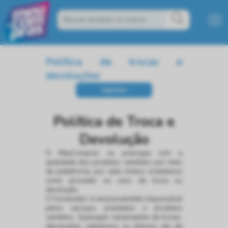
Política de trocas e
devoluções
Política de Troca e
Devolução
O MeuCompras se preocupa com a
qualidade dos produtos vendidos por meio
da plataforma, por este motivo orientamos
como proceder no caso de troca ou
devolução.
O Fornecedor é exclusivamente responsável
pelos serviços prestados e produtos
vendidos. Quaisquer reclamações de trocas,
devoluções, reembolso ou estorno são de