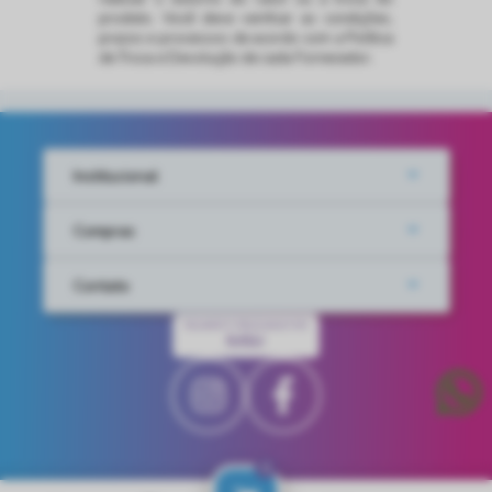
produto. Você deve verificar as condições,
prazos e processos de acordo com a Política
de Troca e Devolução de cada Fornecedor.
Institucional
Compras
Contato
PAGAMENTO PROCESSADO POR
IUGU
0