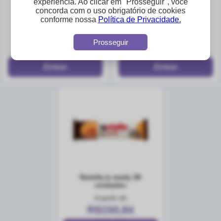
experiência. Ao clicar em "Prosseguir", você
concorda com o uso obrigatório de cookies
ferrero nutella b-ready
creme de avelã com
conforme nossa
Política de Privacidade.
display com 10 unds
cacau nutella 650g
A partir de
A partir de
Prosseguir
R$41,90
R$53,60
nutella b-ready 36
unidades
A partir de
R$150,84