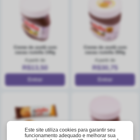
creme de avelã com
creme de avelã com
cacau nutella 140g
cacau nutella 350g
A partir de
A partir de
R$13,50
R$30,75
Este site utiliza cookies para garantir seu
funcionamento adequado e melhorar sua