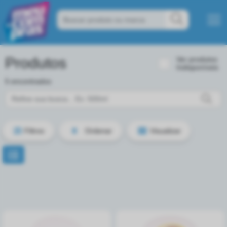
Produtos
Ver produtos
Indisponíveis
5 encontrados
Filtros
Ordenar
Visualizar