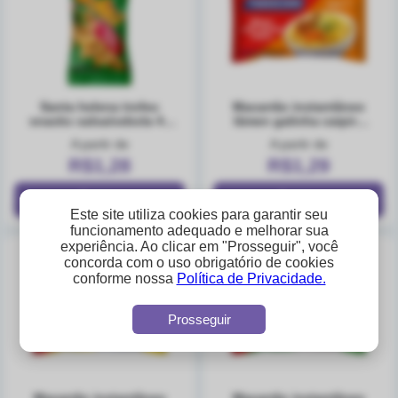
santa helena trofeu
macarrão instantâneo
snacks salsa/cebola 40
lámen galinha caipira
gr
todeschini pacote 85g
A partir de
A partir de
R$1,28
R$1,29
Este site utiliza cookies para garantir seu
funcionamento adequado e melhorar sua
experiência. Ao clicar em "Prosseguir", você
concorda com o uso obrigatório de cookies
conforme nossa
Política de Privacidade.
Prosseguir