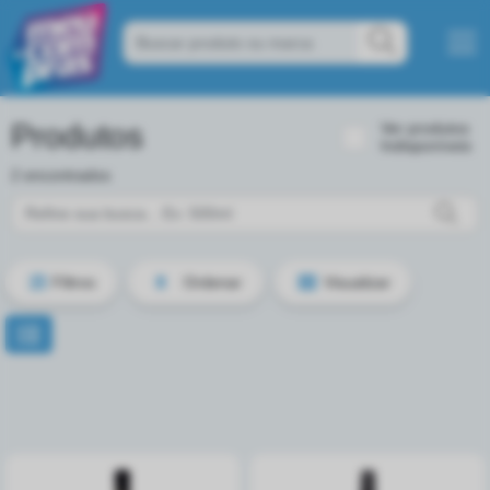
Produtos
Ver produtos
Indisponíveis
2 encontrados
Filtros
Ordenar
Visualizar