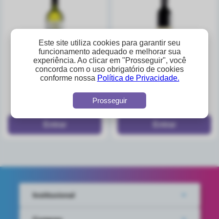
Este site utiliza cookies para garantir seu
funcionamento adequado e melhorar sua
experiência. Ao clicar em "Prosseguir", você
concorda com o uso obrigatório de cookies
vinho branco seco
vinho reservado merlot
conforme nossa
Política de Privacidade.
collina 750ml
750ml 12x750ml
A partir de
A partir de
Prosseguir
R$15,72
R$231,92
Institucional