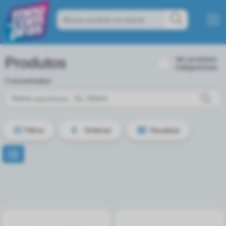
Produtos
Ver produtos
Indisponíveis
2 encontrados
Filtros
Ordenar
Visualizar