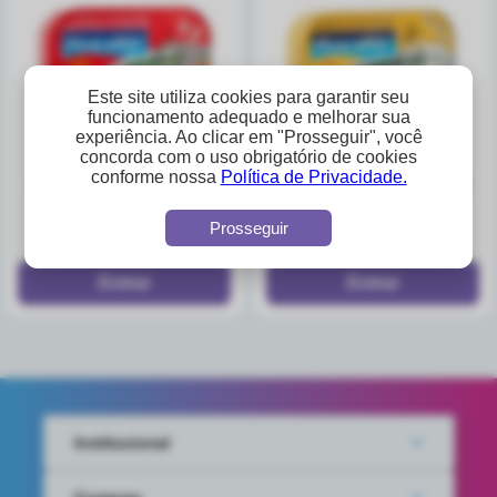
Este site utiliza cookies para garantir seu
funcionamento adequado e melhorar sua
experiência. Ao clicar em "Prosseguir", você
concorda com o uso obrigatório de cookies
sardinha c/ molho
sardinha c/ óleo -
conforme nossa
Política de Privacidade.
tomate - 83g(drenado) -
83g(drenado) - pescador
pescador
A partir de
A partir de
Prosseguir
R$5,35
R$5,35
Institucional