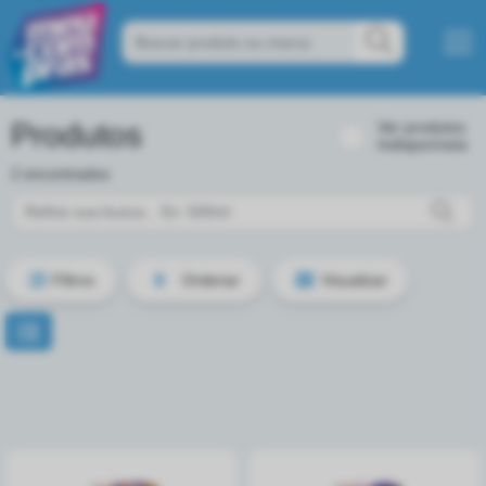
Produtos
Ver produtos
Indisponíveis
2 encontrados
Filtros
Ordenar
Visualizar