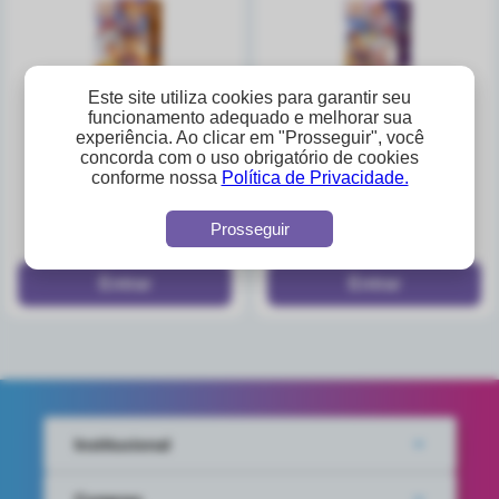
Este site utiliza cookies para garantir seu
funcionamento adequado e melhorar sua
experiência. Ao clicar em "Prosseguir", você
concorda com o uso obrigatório de cookies
suco patrulha canina
suco patrulha canina
conforme nossa
Política de Privacidade.
misto pera e laranja
misto pera e uva 180ml
180ml
A partir de
A partir de
Prosseguir
R$3,25
R$3,25
Institucional