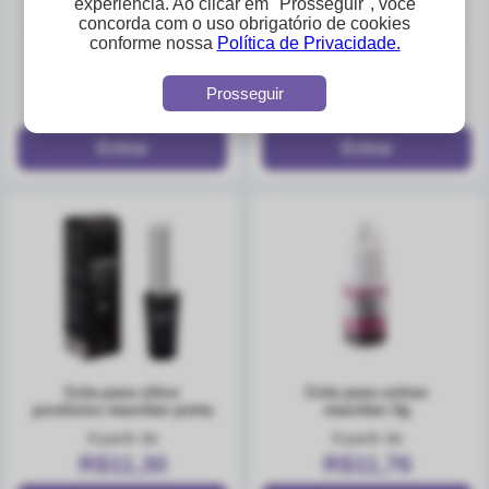
experiência. Ao clicar em "Prosseguir", você
concorda com o uso obrigatório de cookies
cilios posticos macrilan
cilios posticos macrilan
conforme nossa
Política de Privacidade.
premium cl5-8
premum cl5-7
A partir de
A partir de
Prosseguir
R$11,30
R$11,30
cola para cilios
cola para unhas
postícios macrilan preta
macrilan 3g
A partir de
A partir de
R$11,30
R$11,76