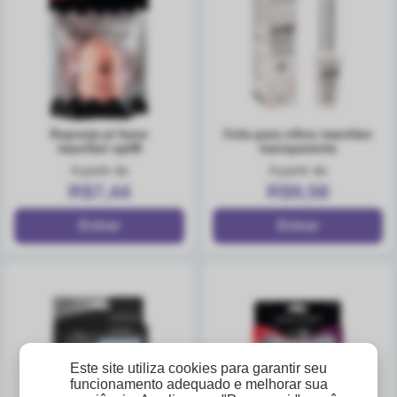
esponja p/ base
cola para cilios macrilan
macrilan ep08
transparente
A partir de
A partir de
R$7,44
R$9,58
Este site utiliza cookies para garantir seu
funcionamento adequado e melhorar sua