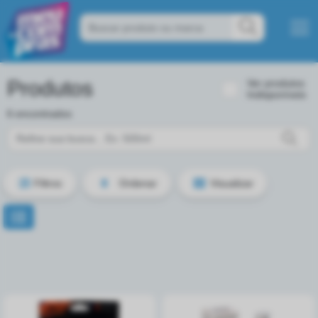
Produtos
Ver produtos
Indisponíveis
6 encontrados
Filtros
Ordenar
Visualizar