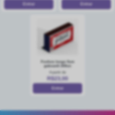
fosforo longo 5cm
gaboardi 200un
A partir de
R$23,00