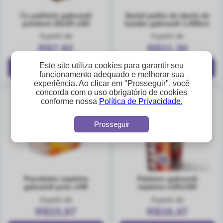
cx paliteiro gaboardi
sachê palito de dente de
premium 20x25 c/20
bambu gaboardi 1.000un
A partir de
A partir de
R$7,92
R$11,30
Este site utiliza cookies para garantir seu
funcionamento adequado e melhorar sua
experiência. Ao clicar em "Prosseguir", você
concorda com o uso obrigatório de cookies
conforme nossa
Política de Privacidade.
Prosseguir
prendedor madeira
paliteiro gaboardi
gaboardi pote c/48
madeira c/20x160
A partir de
A partir de
R$15,97
R$16,47