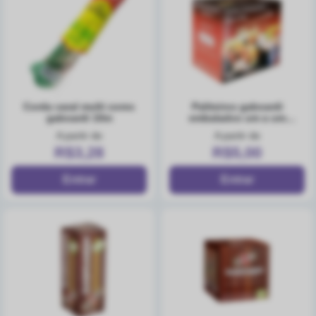
corda varal multi cores
paliteiros gaboardi
gaboardi 10m
embalados um a um
c/1000
A partir de
A partir de
R$3,28
R$5,00