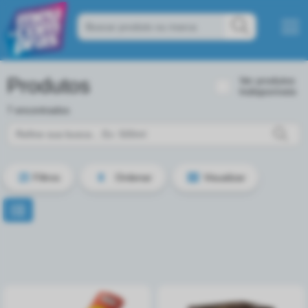
Produtos
Ver produtos
Indisponíveis
7 encontrados
Filtros
Ordenar
Visualizar