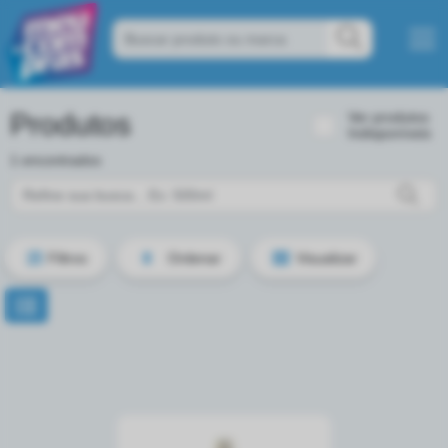
Produtos
Ver produtos
Indisponíveis
1 encontrados
Filtros
Ordenar
Visualizar