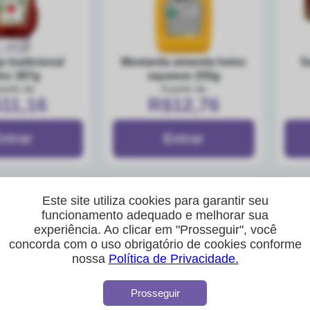
mostarda amarela heinz
sache catchup heinz
inz 397g
squeeze 255g
partir de
A partir de
11,16
R$12,76
Este site utiliza cookies para garantir seu
funcionamento adequado e melhorar sua
experiência. Ao clicar em "Prosseguir", você
concorda com o uso obrigatório de cookies conforme
nossa
Política de Privacidade.
Prosseguir
mostarda heinz bag 2kg