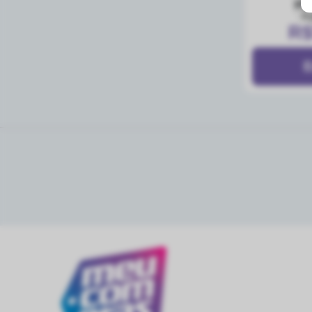
pa
A 
R$