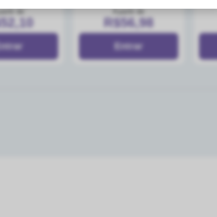
cote 2kg
partir de
A partir de
52,10
R$56,98