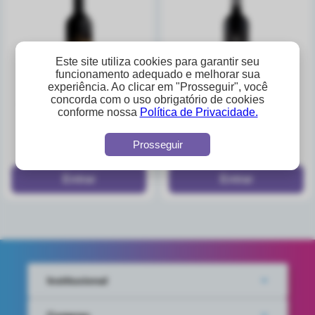
Este site utiliza cookies para garantir seu
funcionamento adequado e melhorar sua
experiência. Ao clicar em "Prosseguir", você
concorda com o uso obrigatório de cookies
vinho almaden cabernet
vinho tinto almaden
conforme nossa
Política de Privacidade.
suave 750ml
cabernet sauvignon
750ml
A partir de
A partir de
Prosseguir
R$24,08
R$26,52
Institucional