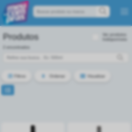
Produtos
Ver produtos
Indisponíveis
2 encontrados
Filtros
Ordenar
Visualizar