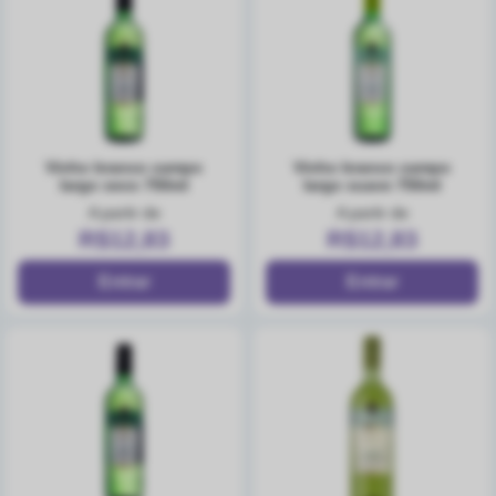
vinho branco campo
vinho branco campo
largo seco 750ml
largo suave 750ml
A partir de
A partir de
R$12,83
R$12,83