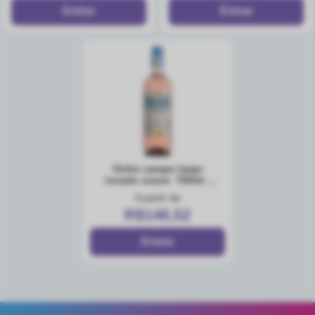
vinho campo largo
rosado suave 750ml -
caixa com 12
A partir de
R$146,52