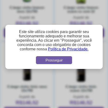
c.largo vinho branco
c.largo vinho branco
seco 12x750
suave cx com 12
A partir de
A partir de
R$146,52
R$146,52
Este site utiliza cookies para garantir seu
funcionamento adequado e melhorar sua
experiência. Ao clicar em "Prosseguir", você
concorda com o uso obrigatório de cookies
conforme nossa
Política de Privacidade.
Prosseguir
c.largo vinho tinto seco
c.largo vinho tinto
12x750
suave 12x750
A partir de
A partir de
R$146,52
R$146,52