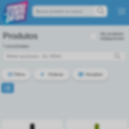
Produtos
Ver produtos
Indisponíveis
7 encontrados
Filtros
Ordenar
Visualizar