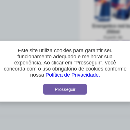
energetico red bull
250ml
A partir de
R$182,7
Este site utiliza cookies para garantir seu
funcionamento adequado e melhorar sua
experiência. Ao clicar em "Prosseguir", você
concorda com o uso obrigatório de cookies conforme
nossa
Política de Privacidade.
Prosseguir