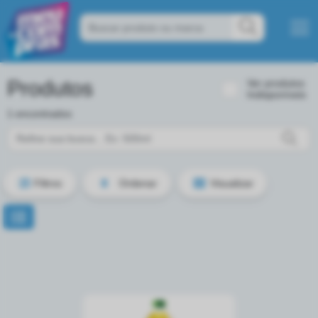
Produtos
Ver produtos
Indisponíveis
1 encontrados
Filtros
Ordenar
Visualizar