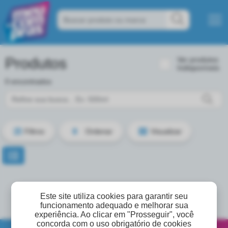
Produtos
Ver produtos
Indisponíveis
0 encontrados
Filtros
Ordenar
Visualizar
Este site utiliza cookies para garantir seu
funcionamento adequado e melhorar sua
experiência. Ao clicar em "Prosseguir", você
concorda com o uso obrigatório de cookies