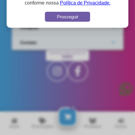
conforme nossa
Política de Privacidade.
Institucional
Prosseguir
Compras
Contato
PAGAMENTO PROCESSADO POR
IUGU
0
Inicio
Promoções
Produtos
Entrar