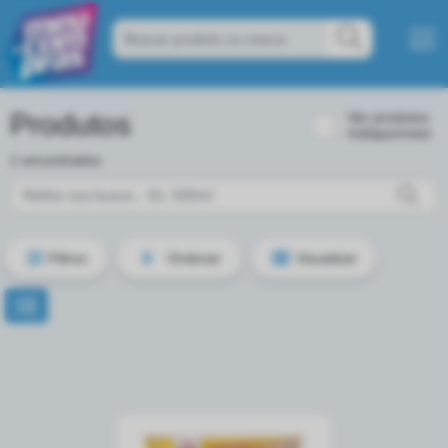
Produtos
Ver produtos
Indisponíveis
1 encontrados
Filtros
Ordenar
Visualizar